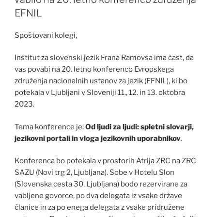
EFNIL
Spoštovani kolegi,
Inštitut za slovenski jezik Frana Ramovša ima čast, da
vas povabi na 20. letno konferenco Evropskega
združenja nacionalnih ustanov za jezik (EFNIL), ki bo
potekala v Ljubljani v Sloveniji 11., 12. in 13. oktobra
2023.
Tema konference je:
Od ljudi za ljudi: spletni slovarji,
jezikovni portali in vloga jezikovnih uporabnikov
.
Konferenca bo potekala v prostorih Atrija ZRC na ZRC
SAZU (Novi trg 2, Ljubljana). Sobe v Hotelu Slon
(Slovenska cesta 30, Ljubljana) bodo rezervirane za
vabljene govorce, po dva delegata iz vsake države
članice in za po enega delegata z vsake pridružene