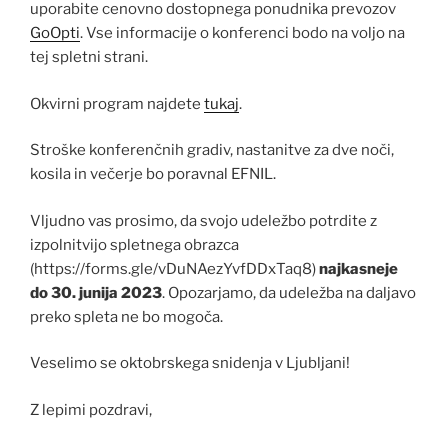
uporabite cenovno dostopnega ponudnika prevozov
GoOpti
. Vse informacije o konferenci bodo na voljo na
tej spletni strani.
Okvirni program najdete
tukaj
.
Stroške konferenčnih gradiv, nastanitve za dve noči,
kosila in večerje bo poravnal EFNIL.
Vljudno vas prosimo, da svojo udeležbo potrdite z
izpolnitvijo spletnega obrazca
(https://forms.gle/vDuNAezYvfDDxTaq8)
najkasneje
do 30. junija 2023
. Opozarjamo, da udeležba na daljavo
preko spleta ne bo mogoča.
Veselimo se oktobrskega snidenja v Ljubljani!
Z lepimi pozdravi,