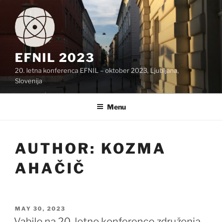
Skip
to
content
EFNIL 2023
20. letna konferenca EFNIL – oktober 2023, Ljubljana,
Slovenija
Menu
AUTHOR:
KOZMA
AHAČIČ
POSTED
MAY 30, 2023
ON
Vabilo na 20. letno konferenco združenja