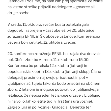
ustanove. Prosimo, da nam čim prej sporočite, če želite
na lastne stroške prijaviti nedelegate – govorce ali
druge osebe.
V sredo, 11. oktobra, zvečer bosta potekala gala
dogodek in sprejem v čast obeležitvi 20. obletnice
združenja EFNIL in Škrabčeve ustanove. Konferenčna
večerja bo v četrtek, 12. oktobra, zvečer.
20. konferenca združenja EFNIL bo trajala dva dneva in
pol. Občni zbor bo v sredo, 11. oktobra, ob 15.00.
Konferenca bo potekala 12. oktobra (jutranji in
popoldanski sklop) in 13. oktobra (jutranji sklop). Člane
delegacij prosimo, naj svojo prisotnost in pot v
Ljubljano načrtujejo tako, da bodo prisotni na občnem
zboru. Z letalom je mogoče potovati do ljubljanskega
letališča. Če neposreden let iz vaše države v Ljubljano
ni na voljo, lahko letite tudi v Trst (ena ura vožnje),
Zagreb (ura in pol vožnje), Gradec ali Benetke ter