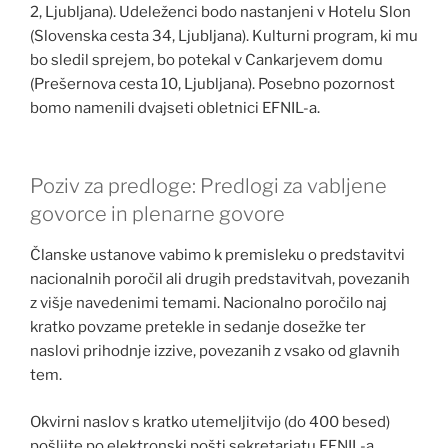
2, Ljubljana). Udeleženci bodo nastanjeni v Hotelu Slon
(Slovenska cesta 34, Ljubljana). Kulturni program, ki mu
bo sledil sprejem, bo potekal v Cankarjevem domu
(Prešernova cesta 10, Ljubljana). Posebno pozornost
bomo namenili dvajseti obletnici EFNIL-a.
Poziv za predloge: Predlogi za vabljene
govorce in plenarne govore
Članske ustanove vabimo k premisleku o predstavitvi
nacionalnih poročil ali drugih predstavitvah, povezanih
z višje navedenimi temami. Nacionalno poročilo naj
kratko povzame pretekle in sedanje dosežke ter
naslovi prihodnje izzive, povezanih z vsako od glavnih
tem.
Okvirni naslov s kratko utemeljitvijo (do 400 besed)
pošljite po elektronski pošti sekretariatu EFNIL-a