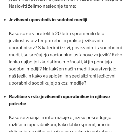
Nasloviti želimo naslednje teme:
Jezikovni uporabnik in sodobni mediji
Kako so se v preteklih 20 letih spremenili delo
jezikoslovcev ter potrebe in prakse jezikovnih
uporabnikov? S katerimi izzivi, povezanimi s sodobnimi
mediji, se srečujejo nacionalne ustanove za jezik? Kako
lahko najbolje izkoristimo možnosti, ki jih ponujajo
sodobni mediji? Na kakšen način mediji soustvarjajo
naš jezik in kako ga splošni in specializirani jezikovni
uporabniki sooblikujejo skozi medije?
Različne vrste jezikovnih uporabnikov in njihove
potrebe
Kako se znanja in informacije o jeziku posredujejo
različnim uporabnikom, kako lahko spremljamo in
vključujemo njihove jezikovne prakse in potrebe v