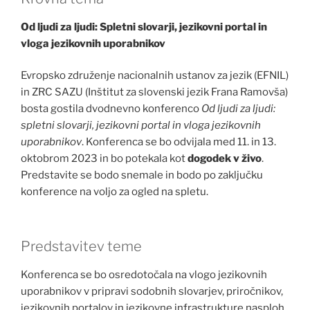
Od ljudi za ljudi:
Spletni slovarji, jezikovni portal in
vloga jezikovnih uporabnikov
Evropsko združenje nacionalnih ustanov za jezik (EFNIL)
in ZRC SAZU (Inštitut za slovenski jezik Frana Ramovša)
bosta gostila dvodnevno konferenco
Od ljudi za ljudi:
spletni slovarji, jezikovni portal in vloga jezikovnih
uporabnikov
. Konferenca se bo odvijala med 11. in 13.
oktobrom 2023 in bo potekala kot
dogodek v živo
.
Predstavite se bodo snemale in bodo po zaključku
konference na voljo za ogled na spletu.
Predstavitev teme
Konferenca se bo osredotočala na vlogo jezikovnih
uporabnikov v pripravi sodobnih slovarjev, priročnikov,
jezikovnih portalov in jezikovne infrastrukture nasploh.