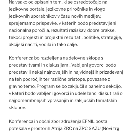
Na vsako od opisanih tem, ki se osredotočajo na
jezikovne portale, jezikovne priročnike in vlogo
jezikovnih uporabnikov v času novih medijev,
sprejemamo prispevke, v katerih bodo predstavljeni
nacionalna poročila, rezultati raziskav, dobre prakse,
tekoči projekti in projektni rezultati, politike, strategije,
akcijski načrti, vodila in tako dalje.
Konferenca bo razdeljena na delovne sklope s
predstavitvami in diskusijami. Vabljeni govorci bodo
predstavili nekaj najnovejših in najvidnejših prizadevanj
na teh področjih ter različne pristope, povezane z
glavno temo. Program se bo zaključil s panelno sekcijo,
v kateri bodo vabljeni govorci in udeleženci diskutirali o
najpomembnejših vprašanjih in zaključkih tematskih
sklopov.
Konferenca in občni zbor združenja EFNIL bosta
potekala v prostorih Atrija ZRC na ZRC SAZU (Novi trg