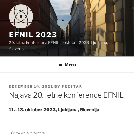
Skip
to
content
EFNIL 2023
20. letna konferenca EFNIL – oktober 2023, Ljubljana,
Slovenija
Menu
POSTED
DECEMBER 14, 2022
BY
PRESTAR
ON
Najava 20. letne konference EFNIL
11.–13. oktober 2023, Ljubljana, Slovenija
Krovna tema