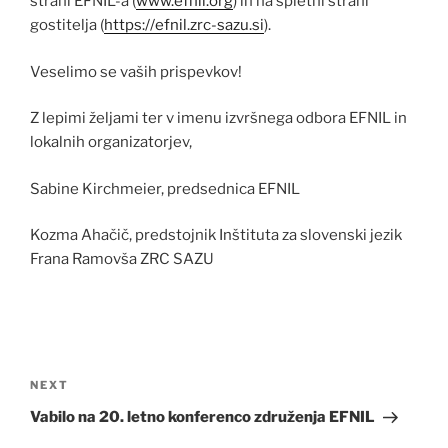
strani EFNIL-a (
www.efnil.org
) in na spletni strani
gostitelja (
https://efnil.zrc-sazu.si
).
Veselimo se vaših prispevkov!
Z lepimi željami ter v imenu izvršnega odbora EFNIL in
lokalnih organizatorjev,
Sabine Kirchmeier, predsednica EFNIL
Kozma Ahačič, predstojnik Inštituta za slovenski jezik
Frana Ramovša ZRC SAZU
Post
navigation
Next
NEXT
Post
Vabilo na 20. letno konferenco združenja EFNIL