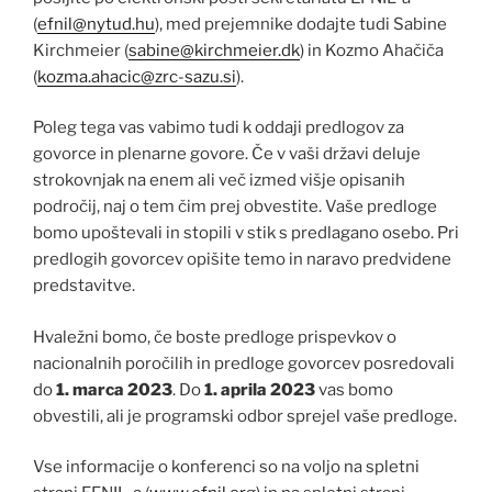
(
efnil@nytud.hu
), med prejemnike dodajte tudi Sabine
Kirchmeier (
sabine@kirchmeier.dk
) in Kozmo Ahačiča
(
kozma.ahacic@zrc-sazu.si
).
Poleg tega vas vabimo tudi k oddaji predlogov za
govorce in plenarne govore. Če v vaši državi deluje
strokovnjak na enem ali več izmed višje opisanih
področij, naj o tem čim prej obvestite. Vaše predloge
bomo upoštevali in stopili v stik s predlagano osebo. Pri
predlogih govorcev opišite temo in naravo predvidene
predstavitve.
Hvaležni bomo, če boste predloge prispevkov o
nacionalnih poročilih in predloge govorcev posredovali
do
1. marca 2023
. Do
1. aprila 2023
vas bomo
obvestili, ali je programski odbor sprejel vaše predloge.
Vse informacije o konferenci so na voljo na spletni